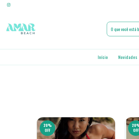
Início
Novidades 
20
%
20
OFF
OFF