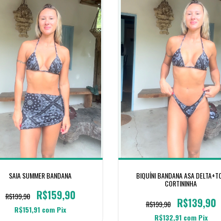
SAIA SUMMER BANDANA
BIQUÍNI BANDANA ASA DELTA+T
CORTININHA
R$159,90
R$199,90
R$139,90
R$199,90
R$151,91
com
Pix
R$132,91
com
Pix