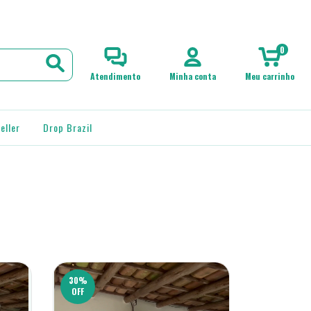
0
Atendimento
Minha conta
Meu carrinho
eller
Drop Brazil
30
%
OFF